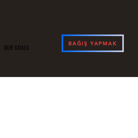
BAĞIŞ YAPMAK
OUR GOALS
ܬܘܪ