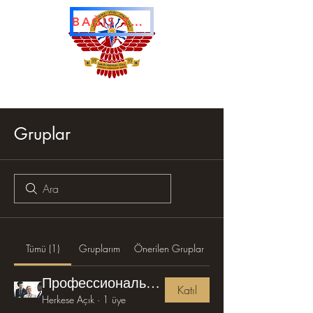
BAĞIŞ YAPMAK
Gruplar
Tümü (1)
Gruplarım
Önerilen Gruplar
Профессиональная группа
Katıl
Herkese Açık
·
1 üye